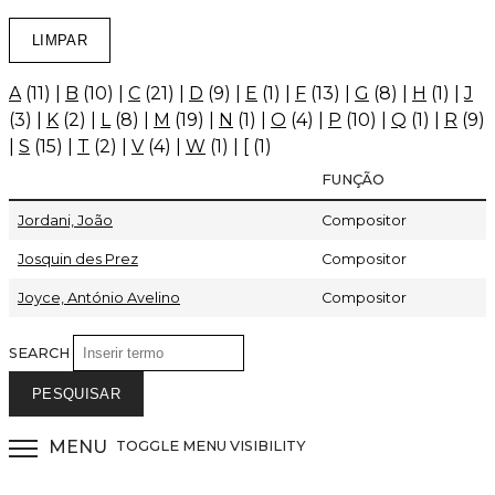
A
(11)
|
B
(10)
|
C
(21)
|
D
(9)
|
E
(1)
|
F
(13)
|
G
(8)
|
H
(1)
|
J
(3)
|
K
(2)
|
L
(8)
|
M
(19)
|
N
(1)
|
O
(4)
|
P
(10)
|
Q
(1)
|
R
(9)
|
S
(15)
|
T
(2)
|
V
(4)
|
W
(1)
|
[
(1)
FUNÇÃO
Jordani, João
Compositor
Josquin des Prez
Compositor
Joyce, António Avelino
Compositor
SEARCH
MENU
TOGGLE MENU VISIBILITY