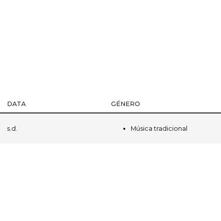
DATA
GÉNERO
Música tradicional
s.d.