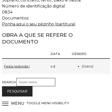
Soprano, contralto, tenor, baixo e flauta.
Número de identificação digital:
0834
Documentos:
Ponha aqui o seu pézinho (partitura)
OBRA A QUE SE REFERE O
DOCUMENTO
DATA
GÉNERO
(Outro)
Festa redonda I
s.d.
SEARCH
MENU
TOGGLE MENU VISIBILITY