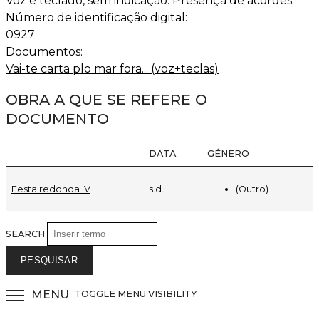
Voz e teclado, sem indicação. Presença de acordes.
Número de identificação digital:
0927
Documentos:
Vai-te carta plo mar fora... (voz+teclas)
OBRA A QUE SE REFERE O
DOCUMENTO
DATA
GÉNERO
(Outro)
Festa redonda IV
s.d.
SEARCH
MENU
TOGGLE MENU VISIBILITY