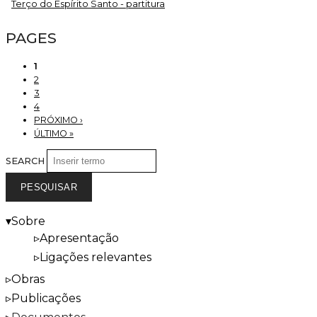
Terço do Espírito Santo - partitura
PAGES
1
2
3
4
PRÓXIMO ›
ÚLTIMO »
SEARCH
Sobre
Apresentação
Ligações relevantes
Obras
Publicações