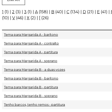
1
(1)
|
2
(3)
|
3
(1)
|
A
(158)
|
B
(40)
|
C
(134)
|
D
(21)
|
E
(41)
|
(10)
|
V
(46)
|
X
(2)
|
[
(26)
Tema para Margarida A - barítono
Tema para Margarida A - contralto
Tema para Margarida A - partitura
Tema para Margarida A - soprano
Tema para Margarida B - a duas vozes
Tema para Margarida B - barítono
Tema para Margarida B - partitura
Tema para Margarida B - soprano
Tenho barcos, tenho remos - partitura