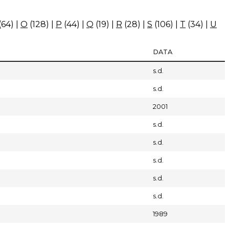
(64)
|
O
(128)
|
P
(44)
|
Q
(19)
|
R
(28)
|
S
(106)
|
T
(34)
|
U
DATA
s.d.
s.d.
2001
s.d.
s.d.
s.d.
s.d.
s.d.
1989