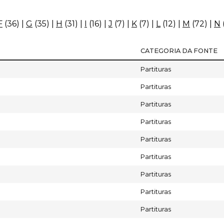
F
(36)
|
G
(35)
|
H
(31)
|
I
(16)
|
J
(7)
|
K
(7)
|
L
(12)
|
M
(72)
|
N
CATEGORIA DA FONTE
Partituras
Partituras
Partituras
Partituras
Partituras
Partituras
Partituras
Partituras
Partituras