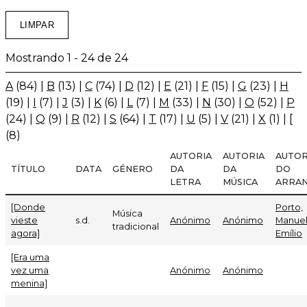
Mostrando 1 - 24 de 24
A
(84)
|
B
(13)
|
C
(74)
|
D
(12)
|
E
(21)
|
F
(15)
|
G
(23)
|
H
(19)
|
I
(7)
|
J
(3)
|
K
(6)
|
L
(7)
|
M
(33)
|
N
(30)
|
O
(52)
|
P
(24)
|
Q
(9)
|
R
(12)
|
S
(64)
|
T
(17)
|
U
(5)
|
V
(21)
|
X
(1)
|
[
(8)
AUTORIA
AUTORIA
AUTOR
TÍTULO
DATA
GÉNERO
DA
DA
DO
LETRA
MÚSICA
ARRA
[Donde
Porto,
Música
vieste
s.d.
Anónimo
Anónimo
Manue
tradicional
agora]
Emílio
[Era uma
vez uma
Anónimo
Anónimo
menina]