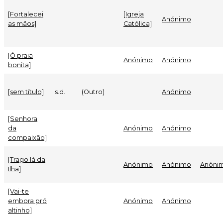
[Fortalecei
[Igreja
Anónimo
as mãos]
Católica]
[Ó praia
Anónimo
Anónimo
bonita]
[sem título]
s.d.
(Outro)
Anónimo
[Senhora
da
Anónimo
Anónimo
compaixão]
[Trago lá da
Anónimo
Anónimo
Anóni
Ilha]
[Vai-te
embora pró
Anónimo
Anónimo
altinho]