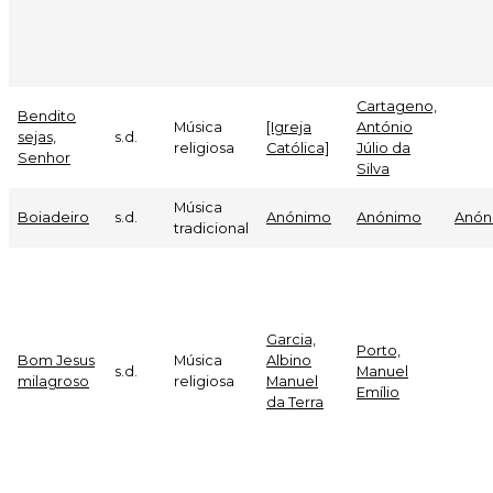
Cartageno,
Bendito
Música
[Igreja
António
sejas,
s.d.
religiosa
Católica]
Júlio da
Senhor
Silva
Música
Boiadeiro
s.d.
Anónimo
Anónimo
Anón
tradicional
Garcia,
Porto,
Bom Jesus
Música
Albino
s.d.
Manuel
milagroso
religiosa
Manuel
Emílio
da Terra