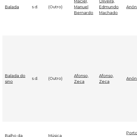
Maciel,
Oliveira,
Balada
s.d.
(Outro)
Manuel
Edmundo
Anón
Bernardo
Machado
Balada do
Afonso,
Afonso,
s.d.
(Outro)
Anón
sino
Zeca
Zeca
Porto
Balho da
Música