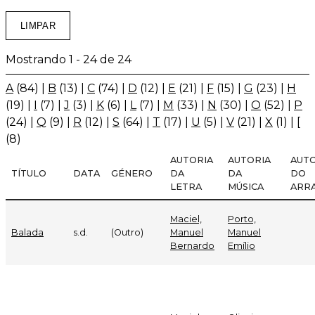
Mostrando 1 - 24 de 24
A
(84)
|
B
(13)
|
C
(74)
|
D
(12)
|
E
(21)
|
F
(15)
|
G
(23)
|
H
(19)
|
I
(7)
|
J
(3)
|
K
(6)
|
L
(7)
|
M
(33)
|
N
(30)
|
O
(52)
|
P
(24)
|
Q
(9)
|
R
(12)
|
S
(64)
|
T
(17)
|
U
(5)
|
V
(21)
|
X
(1)
|
[
(8)
AUTORIA
AUTORIA
AUTO
TÍTULO
DATA
GÉNERO
DA
DA
DO
LETRA
MÚSICA
ARR
Maciel,
Porto,
Balada
s.d.
(Outro)
Manuel
Manuel
Bernardo
Emílio