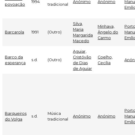
1994
Anónimo
Anónimo
Manu
povoação
tradicional
Emíli
Silva,
Minhava,
Porto
Maria
Barcarola
1991
(Outro)
Ângelo do
Manu
Margarida
Carmo
Emíli
Macedo
Aguiar,
Barco da
Cristóvão
Coelho,
s.d.
(Outro)
Anón
esperança
de Dias
Cecília
de Aguiar
Porto
Barqueiros
Música
s.d.
Anónimo
Anónimo
Manu
do Volga
tradicional
Emíli