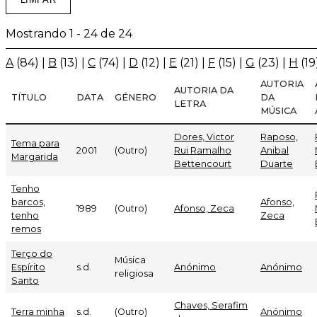
Mostrando 1 - 24 de 24
A
(84)
|
B
(13)
|
C
(74)
|
D
(12)
|
E
(21)
|
F
(15)
|
G
(23)
|
H
(19
AUTORIA
AUTORIA DA
TÍTULO
DATA
GÉNERO
DA
LETRA
MÚSICA
Dores, Victor
Raposo,
Tema para
2001
(Outro)
Rui Ramalho
Anibal
Margarida
Bettencourt
Duarte
Tenho
barcos,
Afonso,
1989
(Outro)
Afonso, Zeca
tenho
Zeca
remos
Terço do
Música
Espírito
s.d.
Anónimo
Anónimo
religiosa
Santo
Chaves, Serafim
Terra minha
s.d.
(Outro)
Anónimo