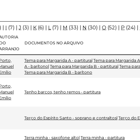
)
|
I
(7)
|
J
(3)
|
K
(6)
|
L
(7)
|
M
(33)
|
N
(30)
|
O
(52)
|
P
(24)
|
AUTORIA
DO
DOCUMENTOS NO ARQUIVO
ARRANJO
Porto,
Tema para Margarida A - partitura
|
Tema para Margarida A
Manuel
A - barítono
|
Tema para Margarida B - partitura
|
Tema para
Emílio
Tema para Margarida B - barítono
Porto,
Manuel
Tenho barcos, tenho remos - partitura
Emílio
Terço do Espírito Santo - soprano e contraltos
|
Terço do E
Terra minha - saxofone alto
|
Terra minha - partitura