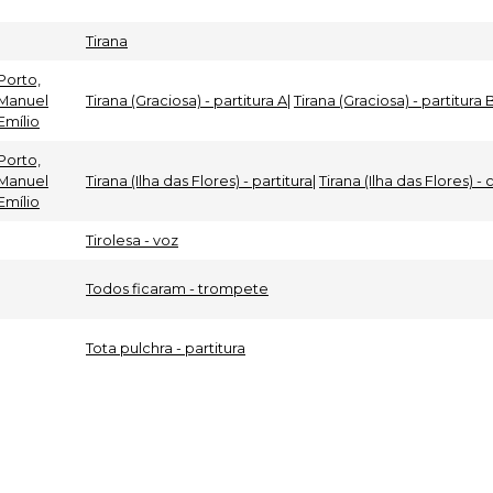
Tirana
Porto,
Manuel
Tirana (Graciosa) - partitura A
|
Tirana (Graciosa) - partitura 
Emílio
Porto,
Manuel
Tirana (Ilha das Flores) - partitura
|
Tirana (Ilha das Flores) -
Emílio
Tirolesa - voz
Todos ficaram - trompete
Tota pulchra - partitura