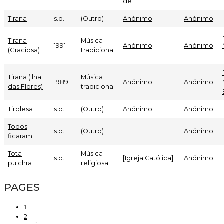
de
Tirana
s.d.
(Outro)
Anónimo
Anónimo
Tirana
Música
1991
Anónimo
Anónimo
(Graciosa)
tradicional
Tirana (Ilha
Música
1989
Anónimo
Anónimo
das Flores)
tradicional
Tirolesa
s.d.
(Outro)
Anónimo
Anónimo
Todos
s.d.
(Outro)
Anónimo
ficaram
Tota
Música
s.d.
[Igreja Católica]
Anónimo
pulchra
religiosa
PAGES
1
2