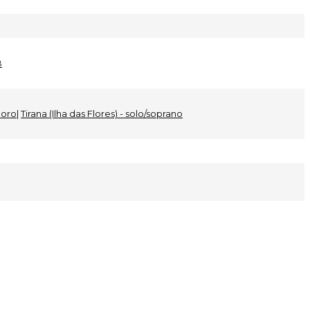
B
 coro
|
Tirana (Ilha das Flores) - solo/soprano