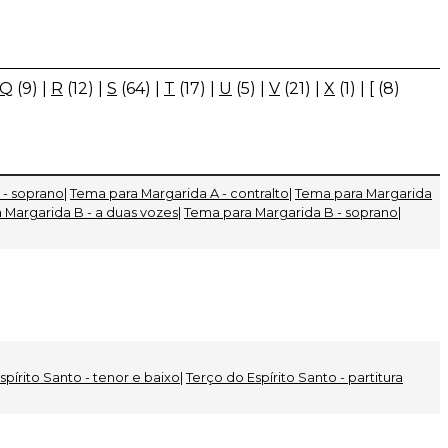
Q
(9)
|
R
(12)
|
S
(64)
|
T
(17)
|
U
(5)
|
V
(21)
|
X
(1)
|
[
(8)
 - soprano
|
Tema para Margarida A - contralto
|
Tema para Margarida
 Margarida B - a duas vozes
|
Tema para Margarida B - soprano
|
spírito Santo - tenor e baixo
|
Terço do Espírito Santo - partitura