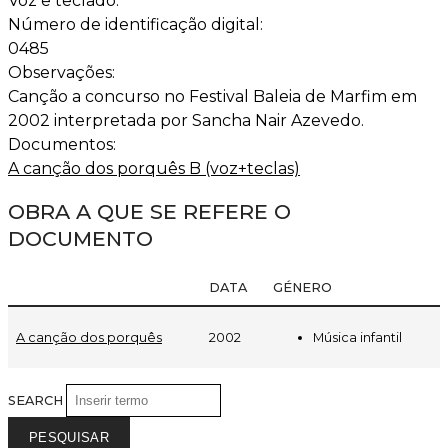
Voz e teclado.
Número de identificação digital:
0485
Observações:
Canção a concurso no Festival Baleia de Marfim em
2002 interpretada por Sancha Nair Azevedo.
Documentos:
A canção dos porquês B (voz+teclas)
OBRA A QUE SE REFERE O
DOCUMENTO
DATA
GÉNERO
Música infantil
A canção dos porquês
2002
SEARCH