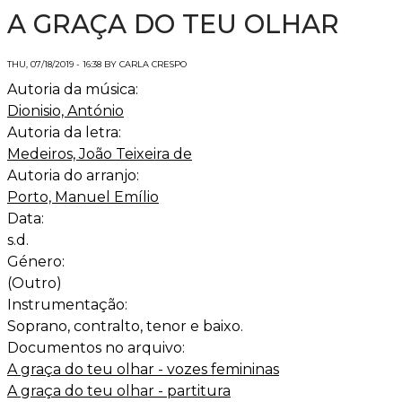
A GRAÇA DO TEU OLHAR
THU, 07/18/2019 - 16:38 BY CARLA CRESPO
Autoria da música:
Dionisio, António
Autoria da letra:
Medeiros, João Teixeira de
Autoria do arranjo:
Porto, Manuel Emílio
Data:
s.d.
Género:
(Outro)
Instrumentação:
Soprano, contralto, tenor e baixo.
Documentos no arquivo:
A graça do teu olhar - vozes femininas
A graça do teu olhar - partitura