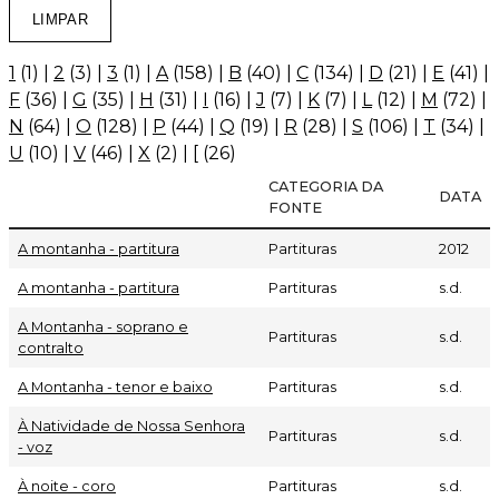
1
(1)
|
2
(3)
|
3
(1)
|
A
(158)
|
B
(40)
|
C
(134)
|
D
(21)
|
E
(41)
|
F
(36)
|
G
(35)
|
H
(31)
|
I
(16)
|
J
(7)
|
K
(7)
|
L
(12)
|
M
(72)
|
N
(64)
|
O
(128)
|
P
(44)
|
Q
(19)
|
R
(28)
|
S
(106)
|
T
(34)
|
U
(10)
|
V
(46)
|
X
(2)
|
[
(26)
CATEGORIA DA
DATA
FONTE
A montanha - partitura
Partituras
2012
A montanha - partitura
Partituras
s.d.
A Montanha - soprano e
Partituras
s.d.
contralto
A Montanha - tenor e baixo
Partituras
s.d.
À Natividade de Nossa Senhora
Partituras
s.d.
- voz
À noite - coro
Partituras
s.d.