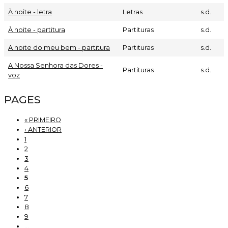
À noite - letra
Letras
s.d.
À noite - partitura
Partituras
s.d.
A noite do meu bem - partitura
Partituras
s.d.
A Nossa Senhora das Dores -
Partituras
s.d.
voz
PAGES
« PRIMEIRO
‹ ANTERIOR
1
2
3
4
5
6
7
8
9
…