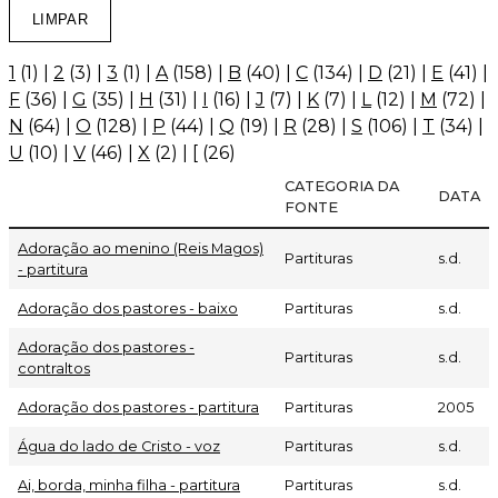
1
(1)
|
2
(3)
|
3
(1)
|
A
(158)
|
B
(40)
|
C
(134)
|
D
(21)
|
E
(41)
|
F
(36)
|
G
(35)
|
H
(31)
|
I
(16)
|
J
(7)
|
K
(7)
|
L
(12)
|
M
(72)
|
N
(64)
|
O
(128)
|
P
(44)
|
Q
(19)
|
R
(28)
|
S
(106)
|
T
(34)
|
U
(10)
|
V
(46)
|
X
(2)
|
[
(26)
CATEGORIA DA
DATA
FONTE
Adoração ao menino (Reis Magos)
Partituras
s.d.
- partitura
Adoração dos pastores - baixo
Partituras
s.d.
Adoração dos pastores -
Partituras
s.d.
contraltos
Adoração dos pastores - partitura
Partituras
2005
Água do lado de Cristo - voz
Partituras
s.d.
Ai, borda, minha filha - partitura
Partituras
s.d.