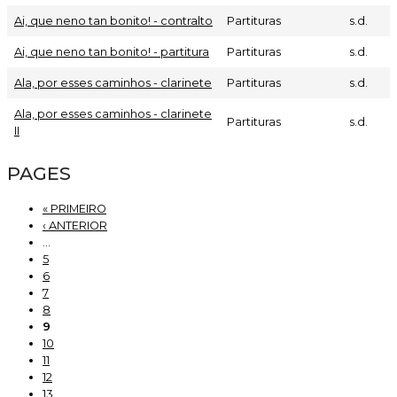
Ai, que neno tan bonito! - contralto
Partituras
s.d.
Ai, que neno tan bonito! - partitura
Partituras
s.d.
Ala, por esses caminhos - clarinete
Partituras
s.d.
Ala, por esses caminhos - clarinete
Partituras
s.d.
II
PAGES
« PRIMEIRO
‹ ANTERIOR
…
5
6
7
8
9
10
11
12
13