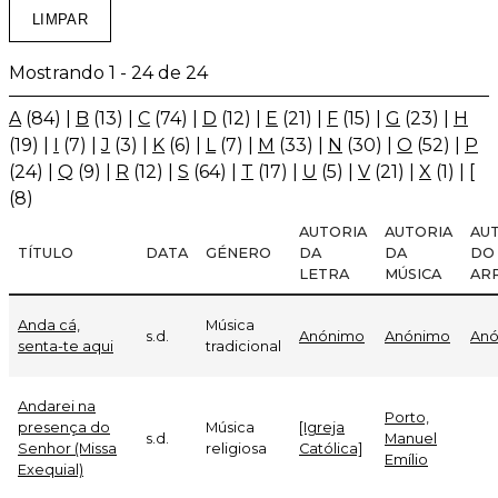
Mostrando 1 - 24 de 24
A
(84)
|
B
(13)
|
C
(74)
|
D
(12)
|
E
(21)
|
F
(15)
|
G
(23)
|
H
(19)
|
I
(7)
|
J
(3)
|
K
(6)
|
L
(7)
|
M
(33)
|
N
(30)
|
O
(52)
|
P
(24)
|
Q
(9)
|
R
(12)
|
S
(64)
|
T
(17)
|
U
(5)
|
V
(21)
|
X
(1)
|
[
(8)
AUTORIA
AUTORIA
AU
TÍTULO
DATA
GÉNERO
DA
DA
DO
LETRA
MÚSICA
AR
Anda cá,
Música
s.d.
Anónimo
Anónimo
An
senta-te aqui
tradicional
Andarei na
Porto,
presença do
Música
[Igreja
s.d.
Manuel
Senhor (Missa
religiosa
Católica]
Emílio
Exequial)