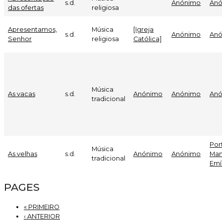
s.d.
Anónimo
An
das ofertas
religiosa
Apresentamos,
Música
[Igreja
s.d.
Anónimo
An
Senhor
religiosa
Católica]
Música
As vacas
s.d.
Anónimo
Anónimo
An
tradicional
Por
Música
As velhas
s.d.
Anónimo
Anónimo
Man
tradicional
Emí
PAGES
« PRIMEIRO
‹ ANTERIOR