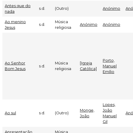
Antes que do
s.d.
(Outro)
Anónimo
An
nada
Ao menino
Música
s.d.
Anónimo
Anónimo
Jesus
religiosa
Porto,
Ao Senhor
Música
[Igreja
s.d.
Manuel
Bom Jesus
religiosa
Católica]
Emílio
Lopes,
Monge,
João
Ao sul
s.d.
(Outro)
An
João
Manuel
Gil
Apresentação
Música