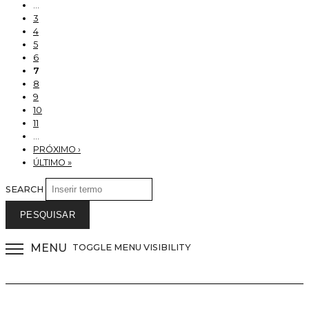
…
3
4
5
6
7
8
9
10
11
…
PRÓXIMO ›
ÚLTIMO »
SEARCH
MENU
TOGGLE MENU VISIBILITY