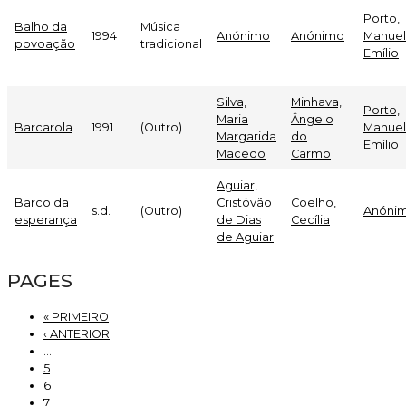
Porto,
Balho da
Música
1994
Anónimo
Anónimo
Manuel
povoação
tradicional
Emílio
Silva,
Minhava,
Porto,
Maria
Ângelo
Barcarola
1991
(Outro)
Manuel
Margarida
do
Emílio
Macedo
Carmo
Aguiar,
Barco da
Cristóvão
Coelho,
s.d.
(Outro)
Anóni
esperança
de Dias
Cecília
de Aguiar
PAGES
« PRIMEIRO
‹ ANTERIOR
…
5
6
7