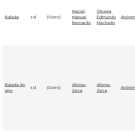
Maciel,
Oliveira,
Balada
s.d.
(Outro)
Manuel
Edmundo
Anóni
Bernardo
Machado
Balada do
Afonso,
Afonso,
s.d.
(Outro)
Anóni
sino
Zeca
Zeca