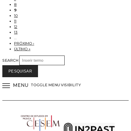
8
9
10
11
12
13
…
PRÓXIMO ›
ÚLTIMO »
SEARCH
MENU
TOGGLE MENU VISIBILITY