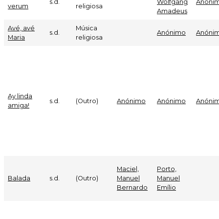
s.d.
Wolfgang
Anóni
verum
religiosa
Amadeus
Avé, avé
Música
s.d.
Anónimo
Anóni
Maria
religiosa
Ay linda
s.d.
(Outro)
Anónimo
Anónimo
Anóni
amiga!
Maciel,
Porto,
Balada
s.d.
(Outro)
Manuel
Manuel
Bernardo
Emílio