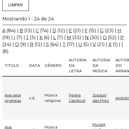
Mostrando 1 - 24 de 24
A
(84)
|
B
(13)
|
C
(74)
|
D
(12)
|
E
(21)
|
F
(15)
|
G
(23)
|
H
(19)
|
I
(7)
|
J
(3)
|
K
(6)
|
L
(7)
|
M
(33)
|
N
(30)
|
O
(52)
|
P
(24)
|
Q
(9)
|
R
(12)
|
S
(64)
|
T
(17)
|
U
(5)
|
V
(21)
|
X
(1)
|
[
(8)
AUTORIA
AUTORIA
AUTOR
TÍTULO
DATA
GÉNERO
DA
DA
DO
LETRA
MÚSICA
ARRAN
Ave vera
Música
[Igreja
Josquin
s.d.
Anóni
virginitas
religiosa
Católica]
des Prez
Mozart,
Ave
Música