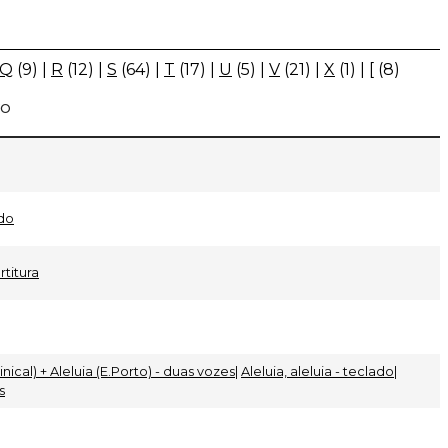
Q
(9)
|
R
(12)
|
S
(64)
|
T
(17)
|
U
(5)
|
V
(21)
|
X
(1)
|
[
(8)
VO
ado
rtitura
nical) + Aleluia (E.Porto) - duas vozes
|
Aleluia, aleluia - teclado
|
s