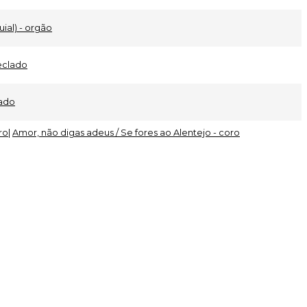
quial) - orgão
eclado
lado
ro
|
Amor, não digas adeus / Se fores ao Alentejo - coro