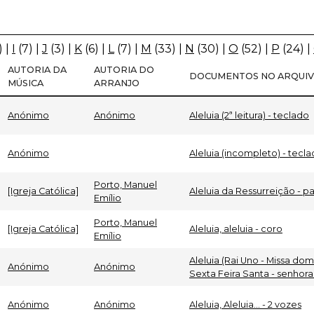
)
|
I
(7)
|
J
(3)
|
K
(6)
|
L
(7)
|
M
(33)
|
N
(30)
|
O
(52)
|
P
(24)
|
AUTORIA DA
AUTORIA DO
DOCUMENTOS NO ARQUI
MÚSICA
ARRANJO
Anónimo
Anónimo
Aleluia (2ª leitura) - teclado
Anónimo
Aleluia (incompleto) - tecl
Porto, Manuel
[Igreja Católica]
Aleluia da Ressurreição - pa
Emílio
Porto, Manuel
[Igreja Católica]
Aleluia, aleluia - coro
Emílio
Aleluia (Rai Uno - Missa domi
Anónimo
Anónimo
Sexta Feira Santa - senhora
Anónimo
Anónimo
Aleluia, Aleluia... - 2 vozes