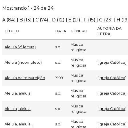
Mostrando 1 - 24 de 24
A
(84)
|
B
(13)
|
C
(74)
|
D
(12)
|
E
(21)
|
F
(15)
|
G
(23)
|
H
(19
AUTORIA DA
TÍTULO
DATA
GÉNERO
LETRA
Música
Aleluia (2ª leitura)
s.d.
religiosa
Música
Aleluia (incompleto)
s.d.
[Igreja Católica]
religiosa
Música
Aleluia da ressureição
1999
[Igreja Católica]
religiosa
Música
Aleluia, aleluia
s.d.
[Igreja Católica]
religiosa
Música
Aleluia, aleluia
s.d.
[Igreja Católica]
religiosa
Música
Aleluia, aleluia...
s.d.
[Igreja Católica]
religiosa