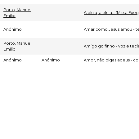
Porto, Manuel
Aleluia, aleluia... (Missa Exe
Emílio
Anónimo
Amar como Jesus amou - t
Porto, Manuel
Amigo golfinho - voz e tec
Emílio
Anónimo
Anónimo
Amor, não digas adeus - co