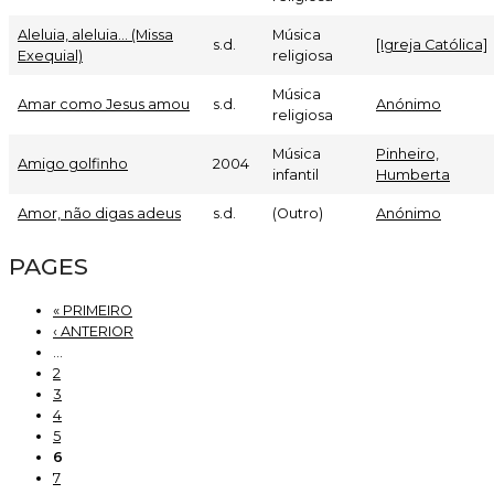
Aleluia, aleluia... (Missa
Música
s.d.
[Igreja Católica]
Exequial)
religiosa
Música
Amar como Jesus amou
s.d.
Anónimo
religiosa
Música
Pinheiro,
Amigo golfinho
2004
infantil
Humberta
Amor, não digas adeus
s.d.
(Outro)
Anónimo
PAGES
« PRIMEIRO
‹ ANTERIOR
…
2
3
4
5
6
7